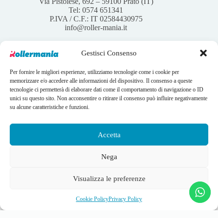
Via Pistoiese, 692 – 59100 Prato (IT)
Tel: 0574 651341
P.IVA / C.F.: IT 02584430975
info@roller-mania.it
Gestisci Consenso
Per fornire le migliori esperienze, utilizziamo tecnologie come i cookie per
Account
memorizzare e/o accedere alle informazioni del dispositivo. Il consenso a queste
tecnologie ci permetterà di elaborare dati come il comportamento di navigazione o ID
Il mio account
unici su questo sito. Non acconsentire o ritirare il consenso può influire negativamente
I tuoi ordini
su alcune caratteristiche e funzioni.
Wishlist
Contatti
Condizioni Generali di vendita
Accetta
Copyright © 2026 Rollermania - Webdesign by
LANDWEB
Nega
Instagram
Facebook
Visualizza le preferenze
Pattino completo Primula + Variant M
Configura il pattino
204,92
€
(
250,00
€
IVA
Cookie Policy
Privacy Policy
inclusa)
Privacy Policy
Cookie Policy