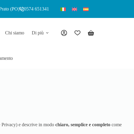
Prato (PO)
0574 651341
Chi siamo
Di più
amento
 Privacy) e descrive in modo
chiaro, semplice e completo
come