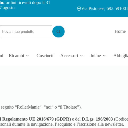
to:
ordini ricevuti dopo il 31
7 agosto.
Via Pistoiese, 692 59100 
Home
ni
Ricambi
Cuscinetti
Accessori
Inline
Abbigli
 seguito “RollerMania”, “noi” o “il Titolare”).
 del Regolamento UE 2016/679 (GDPR)
e del
D.Lgs. 196/2003
(Codice
nali durante la navigazione, l’acquisto e l’iscrizione alla newsletter.