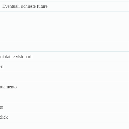
Eventuali richieste future
i dati e visionarli
ti
attamento
to
click