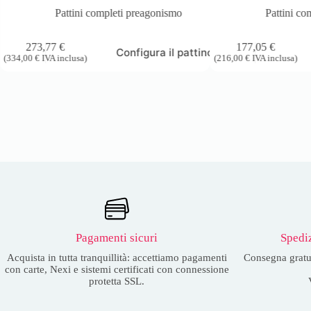
Pattini completi preagonismo
Pattini co
273,77
€
177,05
€
o
Configura il pattino
(
334,00
€
IVA inclusa)
(
216,00
€
IVA inclusa)
Pagamenti sicuri
Spediz
Acquista in tutta tranquillità: accettiamo pagamenti
Consegna gratuit
con carte, Nexi e sistemi certificati con connessione
protetta SSL.