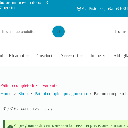
to:
ordini ricevuti dopo il 31
7 agosto.
Via Pistoiese, 692 59100 
Home
ni
Ricambi
Cuscinetti
Accessori
Inline
Abbigli
Pattino completo Iris + Variant C
Home
Shop
Pattini completi preagonismo
Pattino completo Ir
281,97
€
(
344,00
€
IVA inclusa)
Vi preghiamo di verificare con la massima precisione la misura d