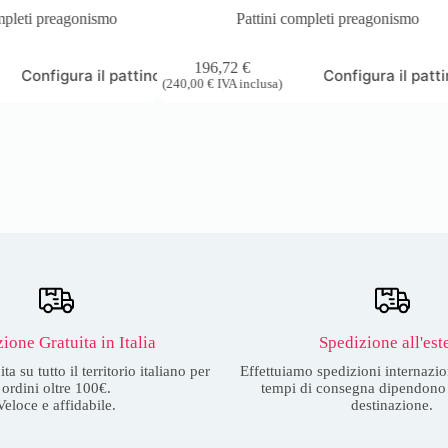
mpleti preagonismo
Pattini completi preagonismo
196,72
€
Configura il pattino
Configura il patt
(
240,00
€
IVA inclusa)
ione Gratuita in Italia
Spedizione all'est
a su tutto il territorio italiano per
Effettuiamo spedizioni internazion
ordini oltre 100€.
tempi di consegna dipendono 
Veloce e affidabile.
destinazione.