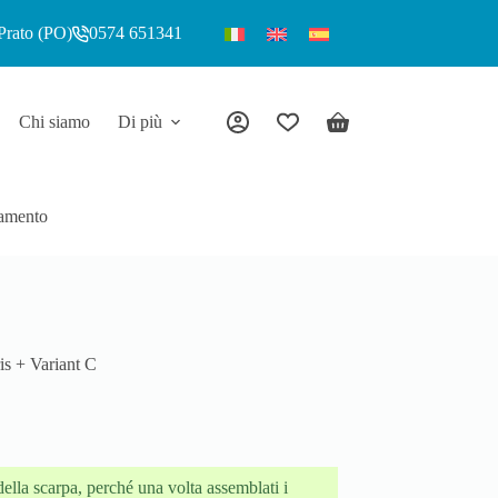
Prato (PO)
0574 651341
Chi siamo
Di più
amento
is + Variant C
ella scarpa, perché una volta assemblati i