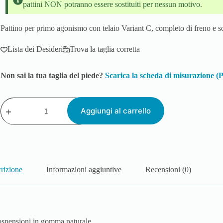
pattini NON potranno essere sostituiti per nessun motivo.
Pattino per primo agonismo con telaio Variant C, completo di freno e 
Lista dei Desideri
Trova la taglia corretta
Non sai la tua taglia del piede?
Scarica la scheda di misurazione 
Aggiungi al carrello
rizione
Informazioni aggiuntive
Recensioni (0)
sospensioni in gomma naturale.