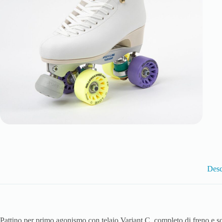
Desc
Pattino per primo agonismo con telaio Variant C, completo di freno e 