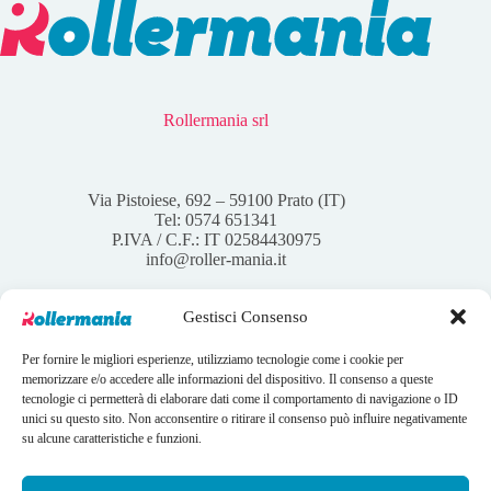
Rollermania srl
Via Pistoiese, 692 – 59100 Prato (IT)
Tel: 0574 651341
P.IVA / C.F.: IT 02584430975
info@roller-mania.it
Gestisci Consenso
Per fornire le migliori esperienze, utilizziamo tecnologie come i cookie per
Account
memorizzare e/o accedere alle informazioni del dispositivo. Il consenso a queste
tecnologie ci permetterà di elaborare dati come il comportamento di navigazione o ID
Il mio account
unici su questo sito. Non acconsentire o ritirare il consenso può influire negativamente
I tuoi ordini
su alcune caratteristiche e funzioni.
Wishlist
Contatti
Condizioni Generali di vendita