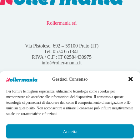
Rollermania srl
Via Pistoiese, 692 – 59100 Prato (IT)
Tel: 0574 651341
P.IVA / C.F.: IT 02584430975
info@roller-mania.it
Gestisci Consenso
Per fornire le migliori esperienze, utilizziamo tecnologie come i cookie per
Account
memorizzare e/o accedere alle informazioni del dispositivo. Il consenso a queste
tecnologie ci permetterà di elaborare dati come il comportamento di navigazione o ID
Il mio account
unici su questo sito. Non acconsentire o ritirare il consenso può influire negativamente
I tuoi ordini
su alcune caratteristiche e funzioni.
Wishlist
Contatti
Condizioni Generali di vendita
Accetta
Copyright © 2026 Rollermania - Webdesign by
LANDWEB