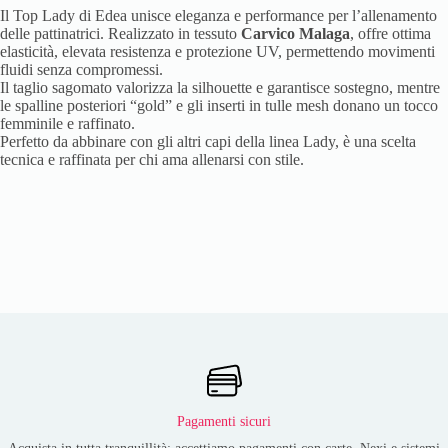
Il Top Lady di Edea unisce eleganza e performance per l’allenamento
delle pattinatrici. Realizzato in tessuto
Carvico Malaga
, offre ottima
elasticità, elevata resistenza e protezione UV, permettendo movimenti
fluidi senza compromessi.
Il taglio sagomato valorizza la silhouette e garantisce sostegno, mentre
le spalline posteriori “gold” e gli inserti in tulle mesh donano un tocco
femminile e raffinato.
Perfetto da abbinare con gli altri capi della linea Lady, è una scelta
tecnica e raffinata per chi ama allenarsi con stile.
Pagamenti sicuri
Acquista in tutta tranquillità: accettiamo pagamenti con carte, Nexi e sistemi