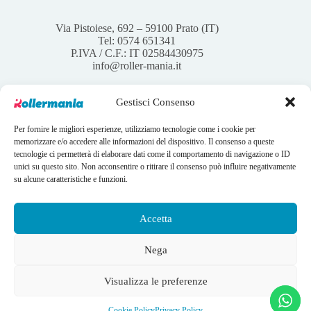
Via Pistoiese, 692 – 59100 Prato (IT)
Tel: 0574 651341
P.IVA / C.F.: IT 02584430975
info@roller-mania.it
Gestisci Consenso
Per fornire le migliori esperienze, utilizziamo tecnologie come i cookie per
Account
memorizzare e/o accedere alle informazioni del dispositivo. Il consenso a queste
tecnologie ci permetterà di elaborare dati come il comportamento di navigazione o ID
Il mio account
unici su questo sito. Non acconsentire o ritirare il consenso può influire negativamente
I tuoi ordini
su alcune caratteristiche e funzioni.
Wishlist
Contatti
Condizioni Generali di vendita
Accetta
Copyright © 2026 Rollermania - Webdesign by
LANDWEB
Nega
Instagram
Facebook
Visualizza le preferenze
Cookie Policy
Privacy Policy