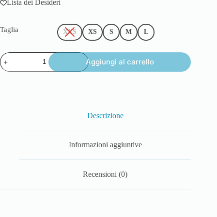
Lista dei Desideri
Taglia
XXS
XS
S
M
L
Aggiungi al carrello
Descrizione
Informazioni aggiuntive
Recensioni (0)