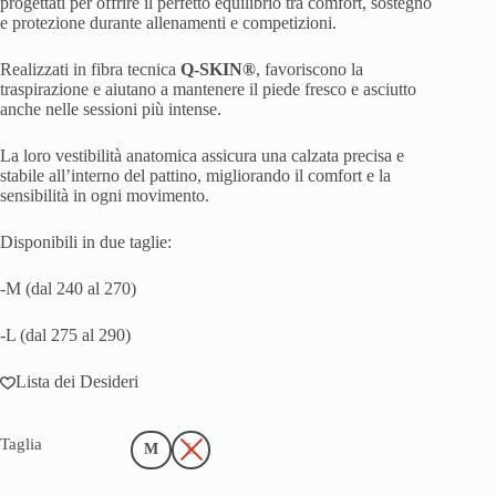
progettati per offrire il perfetto equilibrio tra comfort, sostegno
e protezione durante allenamenti e competizioni.
Realizzati in fibra tecnica
Q-SKIN®
, favoriscono la
traspirazione e aiutano a mantenere il piede fresco e asciutto
anche nelle sessioni più intense.
La loro vestibilità anatomica assicura una calzata precisa e
stabile all’interno del pattino, migliorando il comfort e la
sensibilità in ogni movimento.
Disponibili in due taglie:
-M (dal 240 al 270)
-L (dal 275 al 290)
Lista dei Desideri
Taglia
M
L