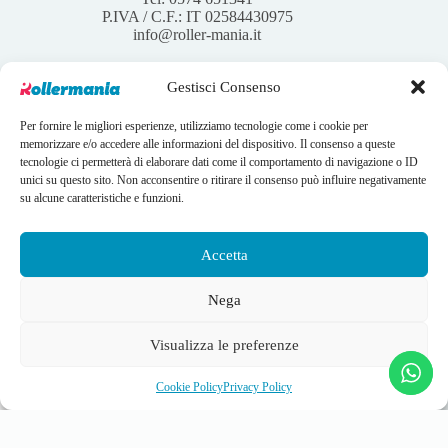
P.IVA / C.F.: IT 02584430975
info@roller-mania.it
Gestisci Consenso
Per fornire le migliori esperienze, utilizziamo tecnologie come i cookie per
Account
memorizzare e/o accedere alle informazioni del dispositivo. Il consenso a queste
tecnologie ci permetterà di elaborare dati come il comportamento di navigazione o ID
Il mio account
unici su questo sito. Non acconsentire o ritirare il consenso può influire negativamente
I tuoi ordini
su alcune caratteristiche e funzioni.
Wishlist
Contatti
Condizioni Generali di vendita
Accetta
Copyright © 2026 Rollermania - Webdesign by
LANDWEB
Nega
Instagram
Facebook
Visualizza le preferenze
Calzini E-socks Edea White
Scegli
12,29
€
(
14,99
€
IVA inclusa)
Cookie Policy
Privacy Policy
Disponibile
Privacy Policy
Cookie Policy