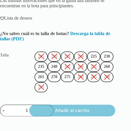
Las mismas innovaciones que en la gama alta también se
encuentran en la bota para principiantes.
Lista de deseos
¿No sabes cuál es tu talla de botas?
Descarga la tabla de
tallas (PDF)
Talla
205
210
215
220
225
230
235
240
245
250
255
260
265
270
275
280
285
290
295
Añadir al carrito