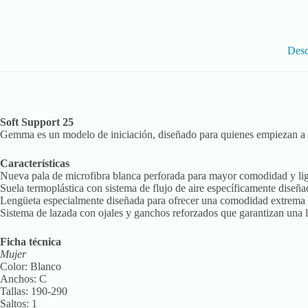
Desc
Soft Support 25
Gemma es un modelo de iniciación, diseñado para quienes empiezan a as
Características
Nueva pala de microfibra blanca perforada para mayor comodidad y lig
Suela termoplástica con sistema de flujo de aire específicamente diseñad
Lengüeta especialmente diseñada para ofrecer una comodidad extrema a 
Sistema de lazada con ojales y ganchos reforzados que garantizan una l
Ficha técnica
Mujer
Color: Blanco
Anchos: C
Tallas: 190-290
Saltos: 1