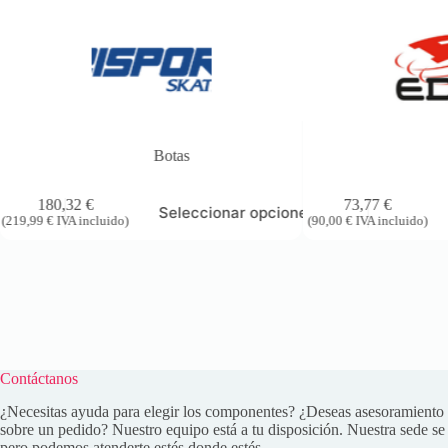
Botas
180,32
€
73,77
€
es
Seleccionar opciones
(
219,99
€
IVA incluido)
(
90,00
€
IVA incluido)
Contáctanos
¿Necesitas ayuda para elegir los componentes? ¿Deseas asesoramiento 
sobre un pedido? Nuestro equipo está a tu disposición. Nuestra sede se
pero podemos atenderte estés donde estés.