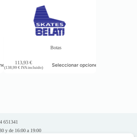
Botas
113,93
€
314,75
€
ones
Seleccionar opciones
(
138,99
€
IVA incluido)
(
384,00
€
IVA incluido)
74 651341
:30 y de 16:00 a 19:00
rado.