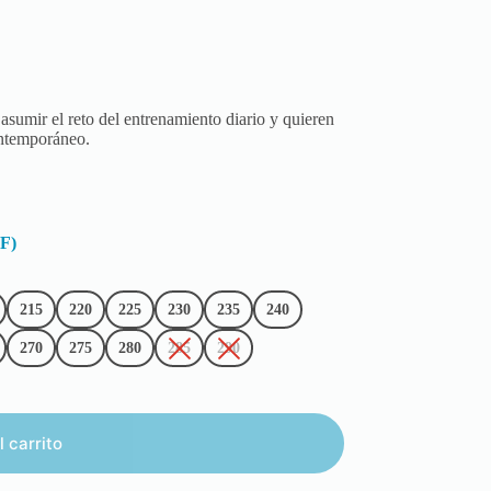
sumir el reto del entrenamiento diario y quieren
ontemporáneo.
DF)
215
220
225
230
235
240
270
275
280
285
290
l carrito