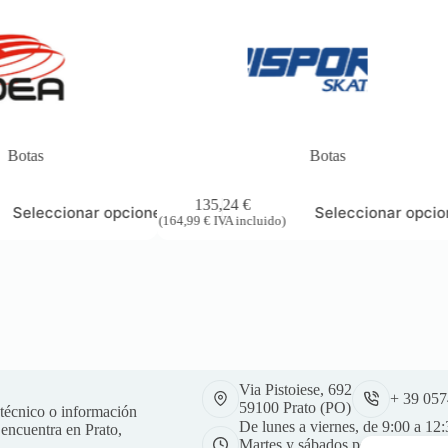
Botas
Botas
135,24
€
Seleccionar opciones
Seleccionar opci
(
164,99
€
IVA incluido)
Via Pistoiese, 692
+ 39 05
59100 Prato (PO)
técnico o información
De lunes a viernes, de 9:00 a 12
 encuentra en Prato,
Martes y sábados por la tarde cer