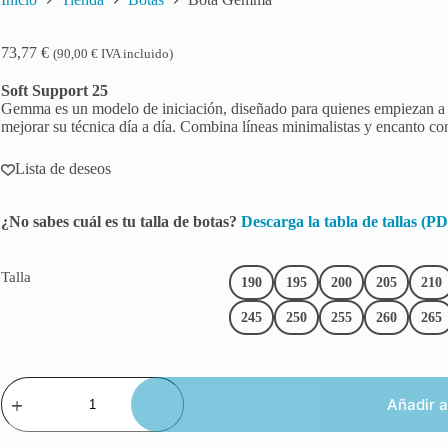
73,77
€
(
90,00
€
IVA incluido)
Soft Support 25
Gemma es un modelo de iniciación, diseñado para quienes empiezan a a
mejorar su técnica día a día. Combina líneas minimalistas y encanto c
Lista de deseos
¿No sabes cuál es tu talla de botas?
Descarga la tabla de tallas (P
Talla
190
195
200
205
210
245
250
255
260
265
Añadir a