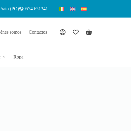
Prato (PO)
0574 651341
énes somos
Contactos
e
Ropa