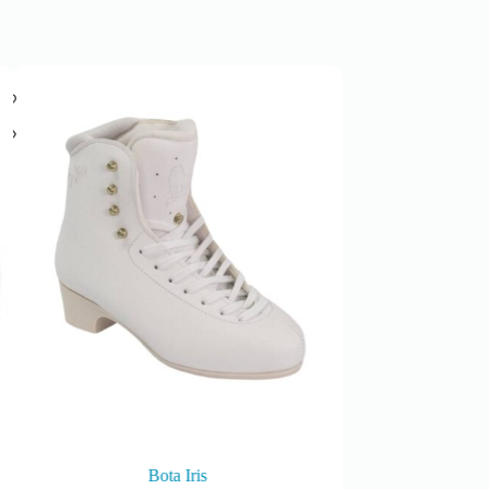
Bota Iris
Bota