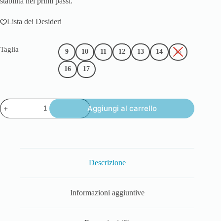
stabilità nei primi passi.
Lista dei Desideri
Taglia
9
10
11
12
13
14
15
16
17
Aggiungi al carrello
Descrizione
Informazioni aggiuntive