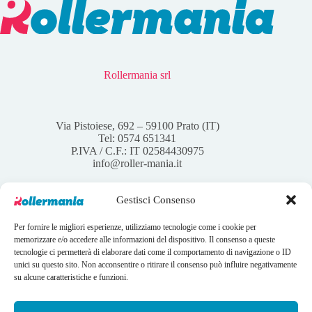
Rollermania srl
Via Pistoiese, 692 – 59100 Prato (IT)
Tel: 0574 651341
P.IVA / C.F.: IT 02584430975
info@roller-mania.it
Gestisci Consenso
Per fornire le migliori esperienze, utilizziamo tecnologie come i cookie per
Account
memorizzare e/o accedere alle informazioni del dispositivo. Il consenso a queste
tecnologie ci permetterà di elaborare dati come il comportamento di navigazione o ID
Il mio account
unici su questo sito. Non acconsentire o ritirare il consenso può influire negativamente
I tuoi ordini
su alcune caratteristiche e funzioni.
Wishlist
Contatti
Condizioni Generali di vendita