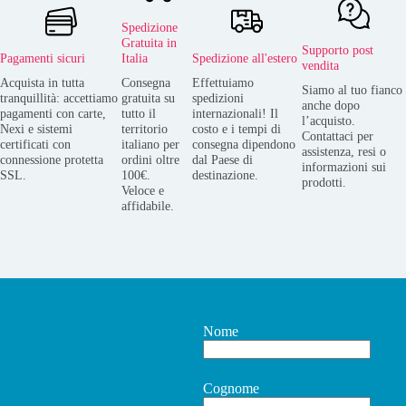
Spedizione
Gratuita in
Supporto post
Pagamenti sicuri
Italia
Spedizione all'estero
vendita
Acquista in tutta
Consegna
Effettuiamo
Siamo al tuo fianco
tranquillità: accettiamo
gratuita su
spedizioni
anche dopo
pagamenti con carte,
tutto il
internazionali! Il
l’acquisto.
Nexi e sistemi
territorio
costo e i tempi di
Contattaci per
certificati con
italiano per
consegna dipendono
assistenza, resi o
connessione protetta
ordini oltre
dal Paese di
informazioni sui
SSL.
100€.
destinazione.
prodotti.
Veloce e
affidabile.
Nome
Cognome