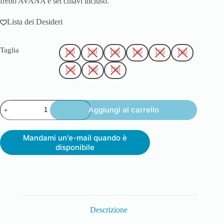
freno AVANA e set chiavi incluso.
Lista dei Desideri
Taglia
110
120
130
140
150
160
170
180
190
Aggiungi al carrello
Mandami un'e-mail quando è
disponibile
Descrizione