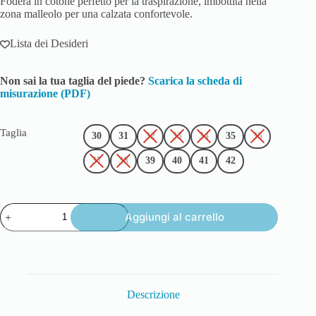
Fodera in cotone perfetto per la traspirazione, imbottita nella
zona malleolo per una calzata confortevole.
Lista dei Desideri
Non sai la tua taglia del piede?
Scarica la scheda di
misurazione (PDF)
Taglia
30
31
32
33
34
35
36
37
38
39
40
41
42
Aggiungi al carrello
Descrizione