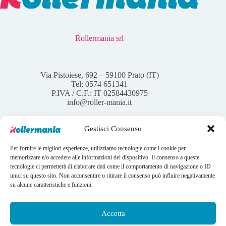
Rollermania srl
Via Pistoiese, 692 – 59100 Prato (IT)
Tel: 0574 651341
P.IVA / C.F.: IT 02584430975
info@roller-mania.it
Gestisci Consenso
Per fornire le migliori esperienze, utilizziamo tecnologie come i cookie per
Account
memorizzare e/o accedere alle informazioni del dispositivo. Il consenso a queste
tecnologie ci permetterà di elaborare dati come il comportamento di navigazione o ID
Il mio account
unici su questo sito. Non acconsentire o ritirare il consenso può influire negativamente
I tuoi ordini
su alcune caratteristiche e funzioni.
Wishlist
Contatti
Condizioni Generali di vendita
Accetta
Copyright © 2026 Rollermania - Webdesign by
LANDWEB