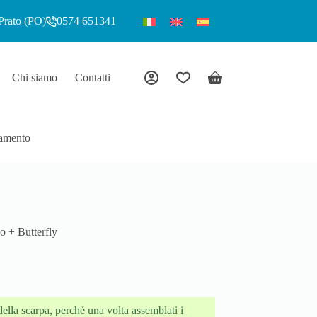
Prato (PO)
0574 651341
Chi siamo
Contatti
News
amento
o + Butterfly
ella scarpa, perché una volta assemblati i