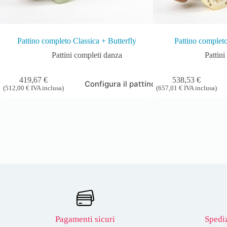
Pattino completo Classica + Butterfly
Pattino complet
Pattini completi danza
Pattin
419,67
€
538,53
€
Configura il pattino
(
512,00
€
IVA inclusa)
(
657,01
€
IVA inclusa)
Pagamenti sicuri
Spediz