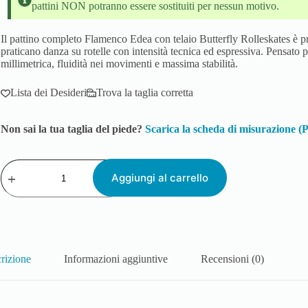
pattini NON potranno essere sostituiti per nessun motivo.
Il pattino completo Flamenco Edea con telaio Butterfly Rolleskates è pr
praticano danza su rotelle con intensità tecnica ed espressiva. Pensato 
millimetrica, fluidità nei movimenti e massima stabilità.
Lista dei Desideri
Trova la taglia corretta
Non sai la tua taglia del piede?
Scarica la scheda di misurazione 
Aggiungi al carrello
rizione
Informazioni aggiuntive
Recensioni (0)