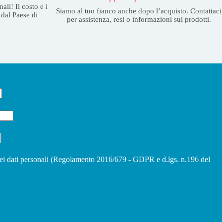
ali! Il costo e i
Siamo al tuo fianco anche dopo l’acquisto. Contattaci
dal Paese di
per assistenza, resi o informazioni sui prodotti.
ei dati personali (Regolamento 2016/679 - GDPR e d.lgs. n.196 del