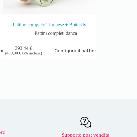
Pattino completo Turchese + Butterfly
Pattino comple
Pattini completi danza
Patti
393,44
€
513,11
€
ino
Configura il pattino
(
480,00
€
IVA inclusa)
(
625,99
€
IVA inclusa)
ero
Supporto post vendita