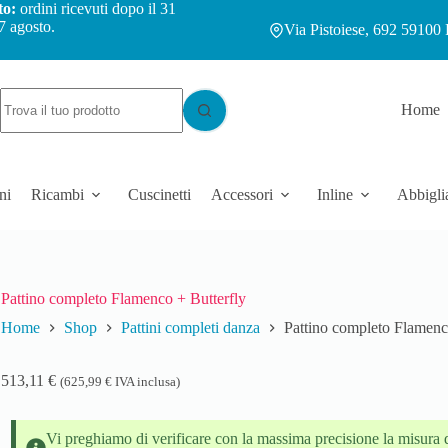
to:
ordini ricevuti dopo il 31
7 agosto.
Via Pistoiese, 692 59100 
Home
ni
Ricambi
Cuscinetti
Accessori
Inline
Abbigli
Pattino completo Flamenco + Butterfly
Home
Shop
Pattini completi danza
Pattino completo Flamenc
513,11
€
(
625,99
€
IVA inclusa)
Vi preghiamo di verificare con la massima precisione la misura d