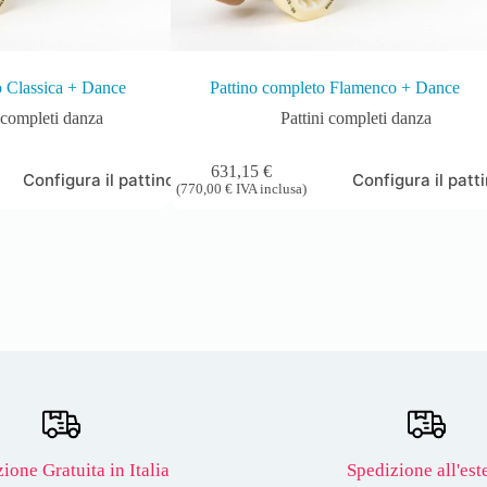
o Classica + Dance
Pattino completo Flamenco + Dance
i completi danza
Pattini completi danza
631,15
€
Configura il pattino
Configura il patt
(
770,00
€
IVA inclusa)
ione Gratuita in Italia
Spedizione all'est